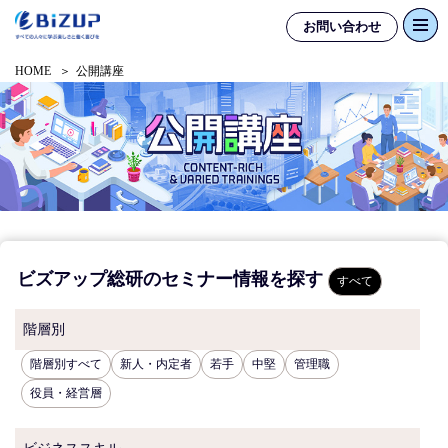
お問い合わせ
HOME
公開講座
ビズアップ総研のセミナー情報を探す
すべて
階層別
階層別すべて
新人・内定者
若手
中堅
管理職
役員・経営層