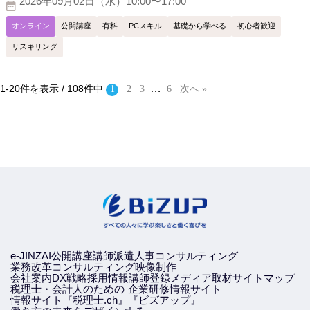
2026年09月02日（水）10:00〜17:00
オンライン
公開講座
有料
PCスキル
基礎から学べる
初心者歓迎
リスキリング
…
1-20件を表示 / 108件中
1
2
3
6
次へ »
e-JINZAI
公開講座
講師派遣
人事コンサルティング
業務改革コンサルティング
映像制作
会社案内
DX戦略
採用情報
講師登録
メディア取材
サイトマップ
税理士・会計人のための
企業研修情報サイト
情報サイト『税理士.ch』
『ビズアップ』