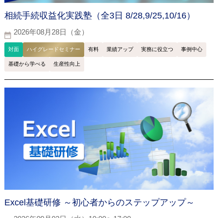
相続手続収益化実践塾（全3日 8/28,9/25,10/16）
2026年08月28日（金）
対面
ハイグレードセミナー
有料
業績アップ
実務に役立つ
事例中心
基礎から学べる
生産性向上
Excel基礎研修 ～初心者からのステップアップ～