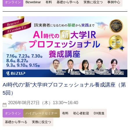
オンライン
Bizwebinar
有料
基礎から学べる
実務に役立つ
事例中心
AI時代の“新”大学IRプロフェッショナル養成講座（第
5回）
2026年08月27日（木）13:30〜16:40
オンライン
ハイグレードセミナー
有料
初心者歓迎
DX推進
基礎から学べる
実務に役立つ