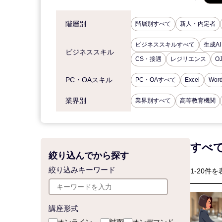
階層別
階層別すべて
新人・内定者
ビジネススキルすべて
生成AI
ビジネススキル
CS・接遇
レジリエンス
O
PC・OAスキル
PC・OAすべて
Excel
Wor
業界別
業界別すべて
高等教育機関
すべ
絞り込んでから探す
絞り込みキーワード
1-20件を
講座形式