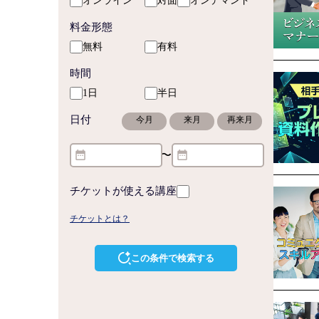
オンライン
対面
オンデマンド
料金形態
無料
有料
時間
1日
半日
日付
今月
来月
再来月
〜
チケットが使える講座
チケットとは？
この条件で検索する