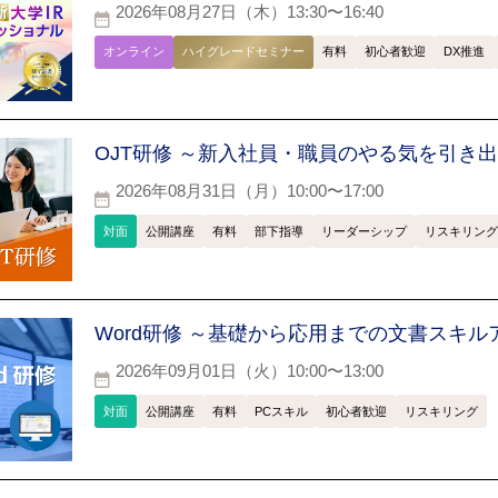
2026年08月27日（木）13:30〜16:40
オンライン
ハイグレードセミナー
有料
初心者歓迎
DX推進
OJT研修 ～新入社員・職員のやる気を引き
2026年08月31日（月）10:00〜17:00
対面
公開講座
有料
部下指導
リーダーシップ
リスキリング
Word研修 ～基礎から応用までの文書スキル
2026年09月01日（火）10:00〜13:00
対面
公開講座
有料
PCスキル
初心者歓迎
リスキリング