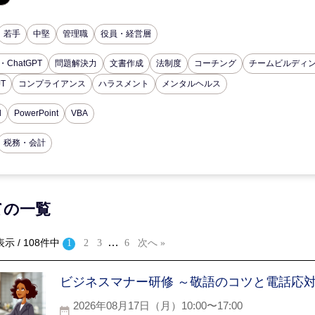
若手
中堅
管理職
役員・経営層
・ChatGPT
問題解決力
文書作成
法制度
コーチング
チームビルディ
JT
コンプライアンス
ハラスメント
メンタルヘルス
d
PowerPoint
VBA
税務・会計
ての一覧
…
表示 / 108件中
1
2
3
6
次へ »
ビジネスマナー研修 ～敬語のコツと電話応
2026年08月17日（月）10:00〜17:00