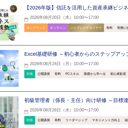
【2026年版】信託を活用した資産承継ビジネス実
2026年08月20日（木）10:00〜17:00
オンデマンド
オンライン
ハイグレードセミナー
有料
実務に
Excel基礎研修 ～初心者からのステップアッ
2026年08月24日（月）10:00〜17:00
対面
公開講座
有料
PCスキル
基礎から学べる
初心者歓迎
初級管理者（係長・主任）向け研修 ～目標
2026年08月26日（水）10:00〜17:00
対面
公開講座
有料
リーダーシップ
マネジメント力向上
組