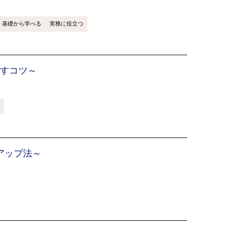
基礎から学べる
実務に役立つ
出すコツ～
アップ法～