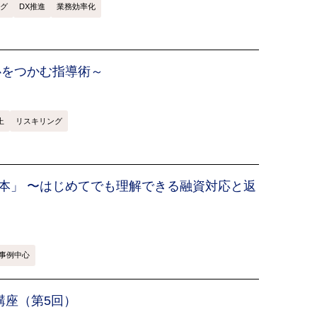
グ
DX推進
業務効率化
心をつかむ指導術～
上
リスキリング
本」 〜はじめてでも理解できる融資対応と返
事例中心
講座（第5回）