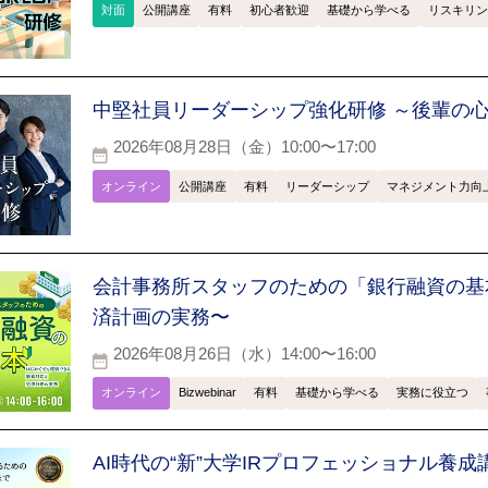
対面
公開講座
有料
初心者歓迎
基礎から学べる
リスキリン
中堅社員リーダーシップ強化研修 ～後輩の
2026年08月28日（金）10:00〜17:00
オンライン
公開講座
有料
リーダーシップ
マネジメント力向
会計事務所スタッフのための「銀行融資の基
済計画の実務〜
2026年08月26日（水）14:00〜16:00
オンライン
Bizwebinar
有料
基礎から学べる
実務に役立つ
AI時代の“新”大学IRプロフェッショナル養成