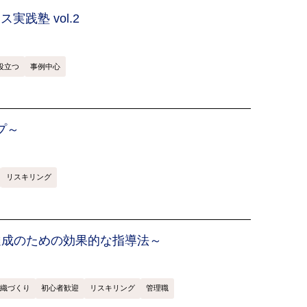
践塾 vol.2
役立つ
事例中心
プ～
リスキリング
達成のための効果的な指導法～
織づくり
初心者歓迎
リスキリング
管理職