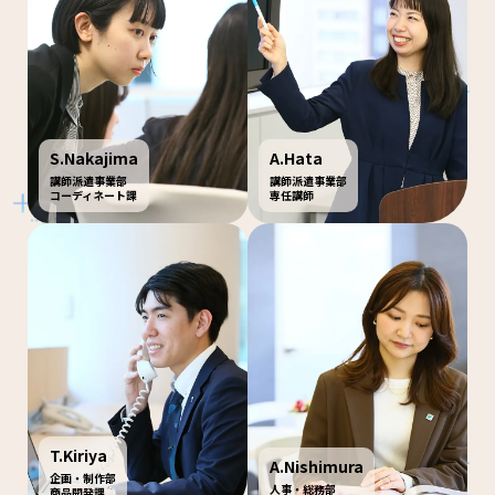
S.Nakajima
A.Hata
講師派遣事業部
講師派遣事業部
コーディネート課
専任講師
T.Kiriya
A.Nishimura
企画・制作部
人事・総務部
商品開発課