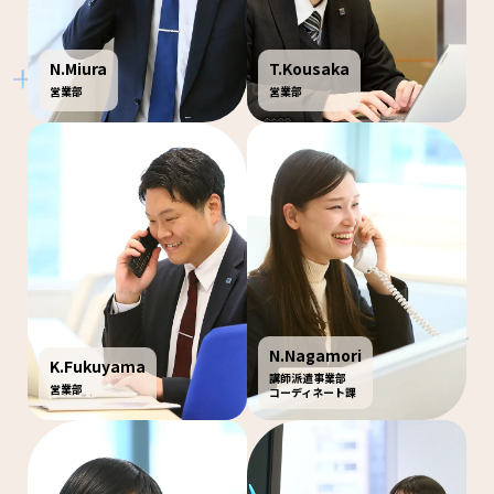
N.Miura
T.Kousaka
営業部
営業部
N.Nagamori
K.Fukuyama
講師派遣事業部
営業部
コーディネート課